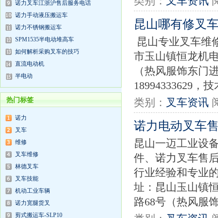
类别：
叉车资讯
诺力叉车江浙沪售后服务电话
诺力手动液压搬运车
昆山哪有修叉
诺力不锈钢搬运车
SPM1535半电动堆高车
昆山专业叉车维
如何解析采购叉车的技巧
市玉山镇恒龙机电
直流电动机
（热风服饰东门进
半电动
18994333629，
热门标签
类别：
叉车资讯
诺力
诺力电动叉车
叉车
昆山一迈工业设
维修
叉车维修
件、诺力叉车售后
林德叉车
行业经验和专业
叉车技能
址：昆山玉山镇恒
机动工业车辆
路68号（热风服饰
诺力宽腿货叉
剪式搬运车-SLP10