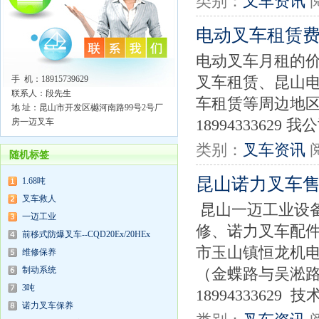
类别：
叉车资讯
电动叉车租赁
电动叉车月租的
手 机：18915739629
叉车租赁、昆山
联系人：段先生
车租赁等周边地区均
地 址：昆山市开发区樾河南路99号2号厂
房一迈叉车
1899433362
类别：
叉车资讯
随机标签
昆山诺力叉车
1.68吨
叉车救人
昆山一迈工业设
一迈工业
修、诺力叉车配
前移式防爆叉车--CQD20Ex/20HEx
市玉山镇恒龙机电
维修保养
制动系统
（金蝶路与吴淞
3吨
18994333629 技
诺力叉车保养