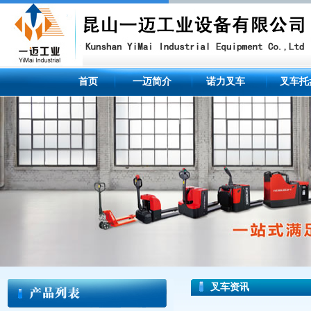
首页
一迈简介
诺力叉车
叉车托
叉车资讯