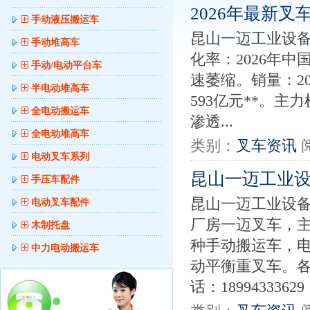
2026年最新叉
手动液压搬运车
昆山一迈工业设备
手动堆高车
化率：2026年
手动/电动平台车
速萎缩。销量：202
半电动堆高车
593亿元**。主
全电动搬运车
渗透...
全电动堆高车
类别：
叉车资讯
电动叉车系列
昆山一迈工业
手压车配件
昆山一迈工业设备
电动叉车配件
厂房一迈叉车，
木制托盘
种手动搬运车，
中力电动搬运车
动平衡重叉车。各
话：18994333629 ，