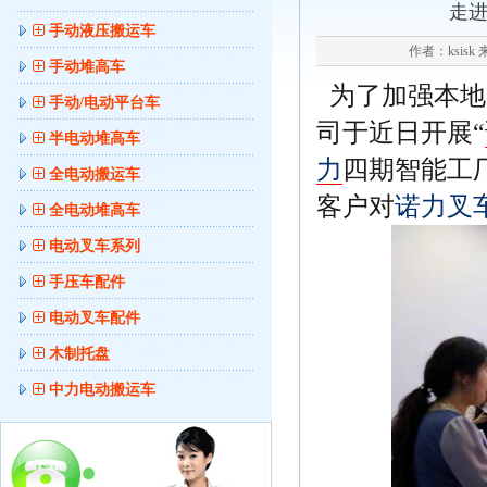
走进
手动液压搬运车
作者：ksisk 
手动堆高车
为了加强本地
手动/电动平台车
司于近日开展“
半电动堆高车
力
四期智能工
全电动搬运车
客户对
诺力叉
全电动堆高车
电动叉车系列
手压车配件
电动叉车配件
木制托盘
中力电动搬运车