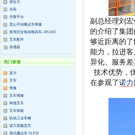
假合力
丰田
升降平台
副总经理刘宏
昆山手动搬运车维修
的介绍了集团
座驾式全电动堆高车--RS1645
叉车配件
够近距离的了
传感器
能力，拉进客
异化、服务差
热门标签
技术优势，
诺力
叉车
在参观了
诺力
维修
叉车维修
林德叉车
叉车技能
机动工业车辆
诺力宽腿货叉
剪式搬运车-SLP10