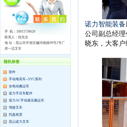
诺力智能装备
手 机：18915739629
公司副总经理
联系人：段先生
晓东，大客户
地 址：昆山市开发区樾河南路99号2号厂
房一迈叉车
随机标签
部件
手动堆高车--SYC系列
全电动搬运车
诺力手压车配件
诺力AC手动液压搬运车
驾驶叉车
托盘租赁
昆山诺力叉车