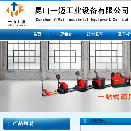
首页
一迈简介
诺力叉车
叉车托
叉车资讯