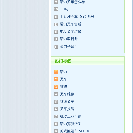
诺力叉车怎么样
1.5吨
手动堆高车--SYC系列
诺力叉车售后
电动叉车维修
诺力双提升
诺力平台车
热门标签
诺力
叉车
维修
叉车维修
林德叉车
叉车技能
机动工业车辆
诺力宽腿货叉
剪式搬运车-SLP10