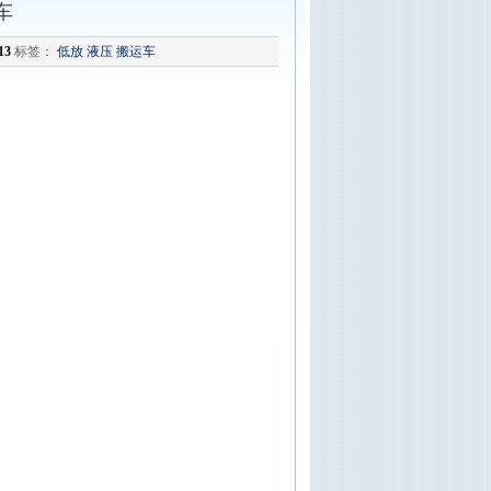
车
13
标签：
低放
液压
搬运车