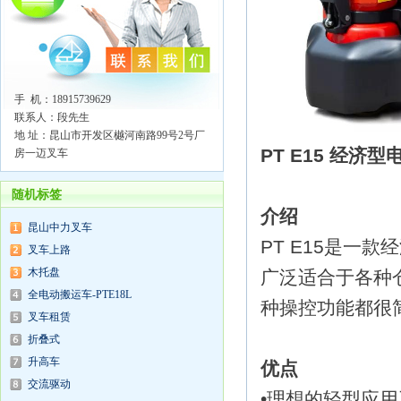
手 机：18915739629
联系人：段先生
地 址：昆山市开发区樾河南路99号2号厂
PT E15 经
房一迈叉车
随机标签
介绍
昆山中力叉车
PT E15是一款
叉车上路
木托盘
广泛适合于各种
全电动搬运车-PTE18L
种操控功能都很
叉车租赁
折叠式
升高车
优点
交流驱动
•理想的轻型应用