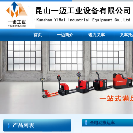
首页
一迈简介
诺力叉车
叉车托
全电动搬运车