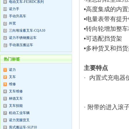
电动叉车-FE3RDC系列
•高度集成的内
诺力手
手动升高车
•电量表带有提
外宽
•转向轮增加整
三向堆垛蓄叉车-CQA10
•可选配挡货架
诺力不锈钢搬运车
手动液压搬运车
•多种货叉和挡
热门标签
主要特点
诺力
· 内置式充电
叉车
维修
叉车维修
林德叉车
· 附带的进入
叉车技能
机动工业车辆
诺力宽腿货叉
剪式搬运车-SLP10