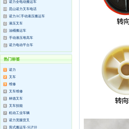
诺力全电动搬运车
昆山诺力叉车电话
诺力AC手动液压搬运车
液压叉车
油桶搬运车
手动液压堆高车
诺力电动平台车
热门标签
诺力
叉车
维修
叉车维修
林德叉车
叉车技能
机动工业车辆
诺力宽腿货叉
剪式搬运车-SLP10