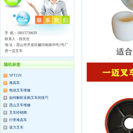
手 机：18915739629
联系人：段先生
地 址：昆山市开发区樾河南路99号2号厂
房一迈叉车
随机标签
SPT15N
堆高车
电动叉车维修
如何解析采购叉车的技巧
昆山叉车维修
叉车经销商
行李堆高车
诺力叉车