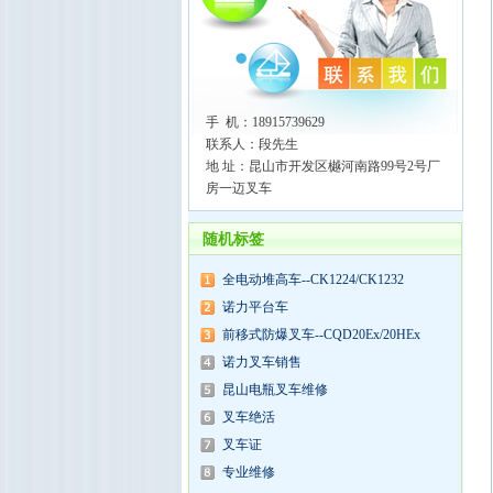
手 机：18915739629
联系人：段先生
地 址：昆山市开发区樾河南路99号2号厂
房一迈叉车
随机标签
全电动堆高车--CK1224/CK1232
诺力平台车
前移式防爆叉车--CQD20Ex/20HEx
诺力叉车销售
昆山电瓶叉车维修
叉车绝活
叉车证
专业维修