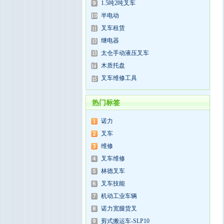
1.5吨2吨叉车
半电动
叉车租赁
继电器
太仓手动液压叉车
木质托盘
叉车维修工具
热门标签
诺力
叉车
维修
叉车维修
林德叉车
叉车技能
机动工业车辆
诺力宽腿货叉
剪式搬运车-SLP10