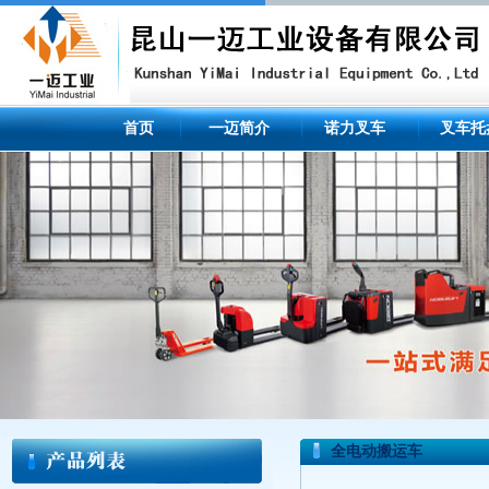
首页
一迈简介
诺力叉车
叉车托
全电动搬运车