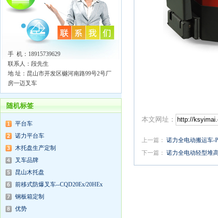
手 机：18915739629
联系人：段先生
地 址：昆山市开发区樾河南路99号2号厂
房一迈叉车
随机标签
本文网址：
平台车
诺力平台车
上一篇：
诺力全电动搬运车-PT
木托盘生产定制
下一篇：
诺力全电动轻型堆高车
叉车品牌
昆山木托盘
前移式防爆叉车--CQD20Ex/20HEx
钢板箱定制
优势