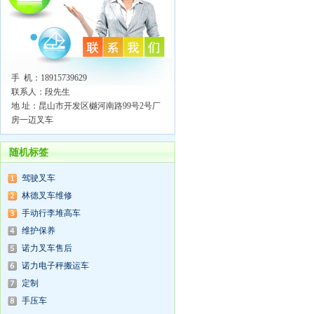
手 机：18915739629
联系人：段先生
地 址：昆山市开发区樾河南路99号2号厂
房一迈叉车
随机标签
驾驶叉车
林德叉车维修
手动行李堆高车
维护保养
诺力叉车售后
诺力电子秤搬运车
定制
手压车