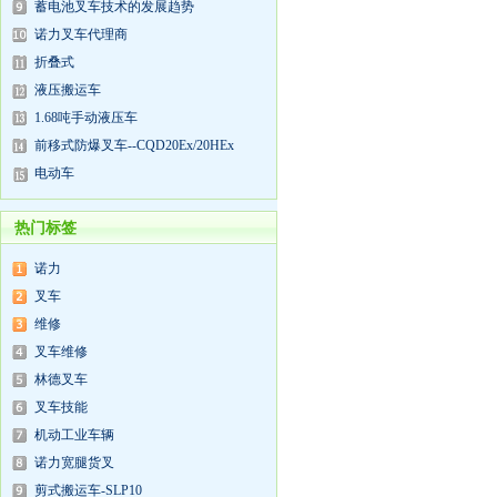
蓄电池叉车技术的发展趋势
诺力叉车代理商
折叠式
液压搬运车
1.68吨手动液压车
前移式防爆叉车--CQD20Ex/20HEx
电动车
热门标签
诺力
叉车
维修
叉车维修
林德叉车
叉车技能
机动工业车辆
诺力宽腿货叉
剪式搬运车-SLP10