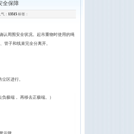
安全保障
 人气：
13515
标签：
确认周围安全状况。起吊重物时使用的绳
、管子和线束完全分离开。
防尘区进行。
去负极端， 再移去正极端。）
警示牌。