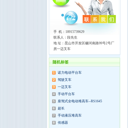
手 机：18915739629
联系人：段先生
地 址：昆山市开发区樾河南路99号2号厂
房一迈叉车
随机标签
诺力电动平台车
驾驶叉车
一迈叉车
手动平台车
座驾式全电动堆高车--RS1645
超长
手动液压堆高车
传感器