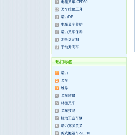
电瓶叉车-CPD50
叉车维修工具
诺力DF
电瓶叉车养护
诺力叉车保养
木托盘定制
手动升高车
热门标签
诺力
叉车
维修
叉车维修
林德叉车
叉车技能
机动工业车辆
诺力宽腿货叉
剪式搬运车-SLP10