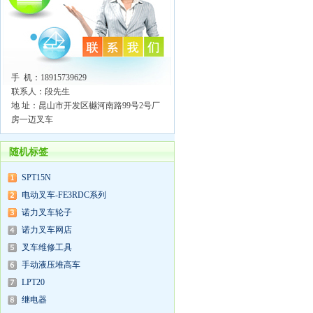
手 机：18915739629
联系人：段先生
地 址：昆山市开发区樾河南路99号2号厂
房一迈叉车
随机标签
SPT15N
电动叉车-FE3RDC系列
诺力叉车轮子
诺力叉车网店
叉车维修工具
手动液压堆高车
LPT20
继电器