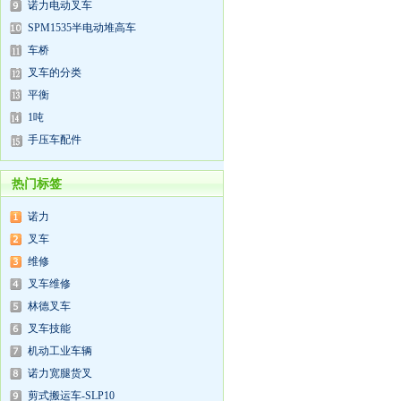
诺力电动叉车
SPM1535半电动堆高车
车桥
叉车的分类
平衡
1吨
手压车配件
热门标签
诺力
叉车
维修
叉车维修
林德叉车
叉车技能
机动工业车辆
诺力宽腿货叉
剪式搬运车-SLP10