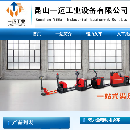
首页
一迈简介
诺力叉车
叉车托
诺力全电动堆垛车